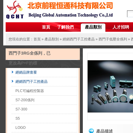
首頁
了解我們
產品類別
人才招聘
您現在的位置：
首頁
»
產品類別
»
經銷西門子工控產品
»
西門子低壓全係列
»
西門子3RG全係列，已
更改為P+F的標
經銷品牌查看
經銷西門子工控產品
PLC可編程控製器
S7-200係列
S7-300
S5
LOGO
產品描述