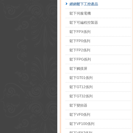
經銷鬆下工控產品
鬆下伺服電機
鬆下可編程控製器
鬆下FPX係列
鬆下FP0係列
鬆下FP2係列
鬆下FPG係列
鬆下觸摸屏
鬆下GT01係列
鬆下GT12係列
鬆下GT32係列
鬆下變頻器
鬆下VF0係列
鬆下VF100係列