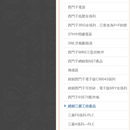
西門子電源
西門子低壓全係列
西門子3RG全係列，已更改為P+F的標
3TH中間繼電器
3WL空氣斷路器
西門子WINCC監控軟件
西門子網絡類NET產品
傳感器
經銷西門子電子版C98043係列
經銷西門子可控矽，電子版6RY全係列
西門子6SE70配件板
經銷三菱工控產品
三菱FX係列-PLC
三菱A係列—PLC