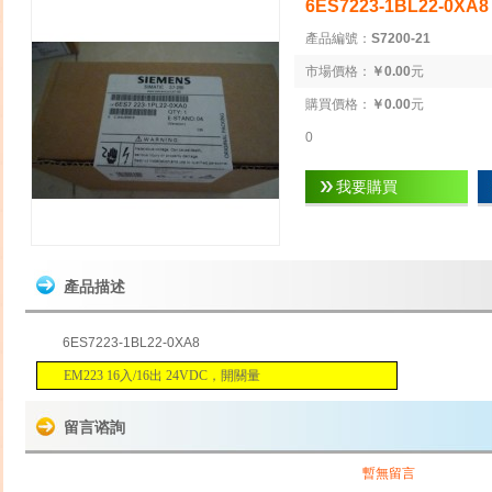
6ES7223-1BL22-0XA8
產品編號：
S7200-21
市場價格：
￥0.00
元
購買價格：
￥0.00
元
0
我要購買
產品描述
6ES7223-1BL22-0XA8
EM223 16入/16出 24VDC，開關量
留言谘詢
暫無留言