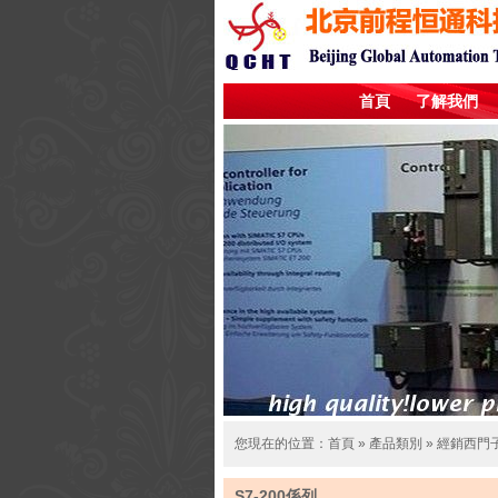
首頁
了解我們
您現在的位置：
首頁
»
產品類別
»
經銷西門
S7-200係列