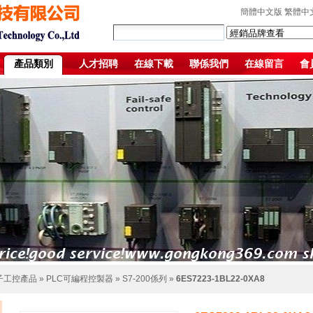
簡體中文版
繁體中
產品類別
人才招聘
在線下載
聯係我們
在線留言
會
子工控產品
»
PLC可編程控製器
»
S7-200係列
»
6ES7223-1BL22-0XA8