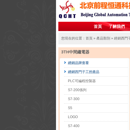
首頁
了解我們
您現在的位置：
首頁
»
產品類別
»
經銷西門
3TH中間繼電器
經銷品牌查看
經銷西門子工控產品
PLC可編程控製器
S7-200係列
S7-300
S5
LOGO
S7-400