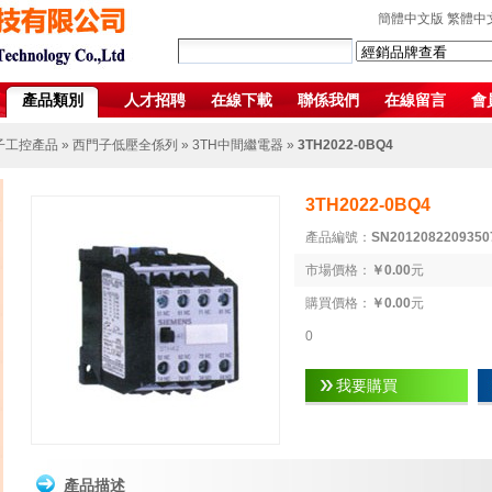
簡體中文版
繁體中
產品類別
人才招聘
在線下載
聯係我們
在線留言
會
子工控產品
»
西門子低壓全係列
»
3TH中間繼電器
»
3TH2022-0BQ4
3TH2022-0BQ4
產品編號：
SN2012082209350
市場價格：
￥0.00
元
購買價格：
￥0.00
元
0
我要購買
產品描述