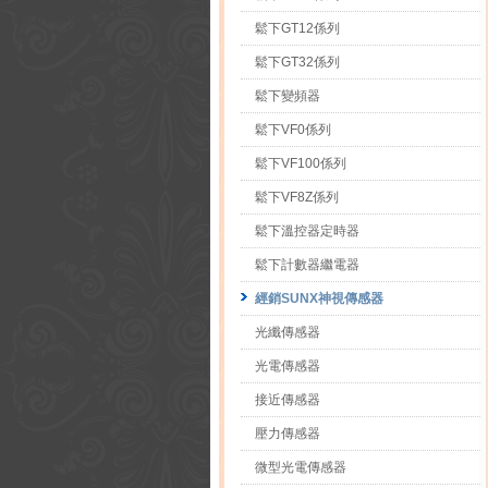
鬆下GT12係列
鬆下GT32係列
鬆下變頻器
鬆下VF0係列
鬆下VF100係列
鬆下VF8Z係列
鬆下溫控器定時器
鬆下計數器繼電器
經銷SUNX神視傳感器
光纖傳感器
光電傳感器
接近傳感器
壓力傳感器
微型光電傳感器