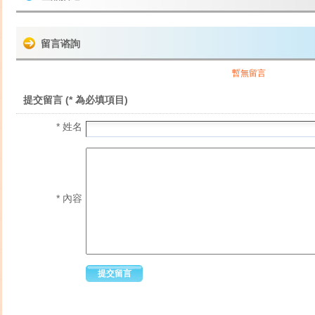
留言谘詢
暫無留言
提交留言 (* 為必填項目)
* 姓名
* 內容