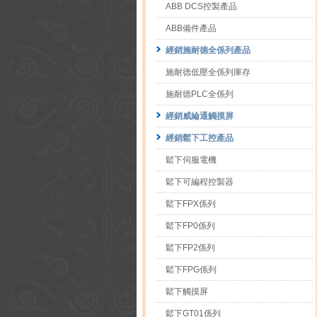
ABB DCS控製產品
ABB備件產品
經銷施耐德全係列產品
施耐德低壓全係列庫存
施耐德PLC全係列
經銷威綸通觸摸屏
經銷鬆下工控產品
鬆下伺服電機
鬆下可編程控製器
鬆下FPX係列
鬆下FP0係列
鬆下FP2係列
鬆下FPG係列
鬆下觸摸屏
鬆下GT01係列