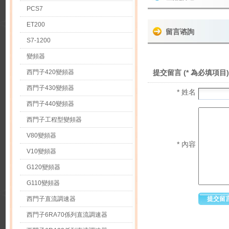
PCS7
ET200
留言谘詢
S7-1200
變頻器
西門子420變頻器
提交留言 (* 為必填項目)
西門子430變頻器
* 姓名
西門子440變頻器
西門子工程型變頻器
V80變頻器
* 內容
V10變頻器
G120變頻器
G110變頻器
西門子直流調速器
西門子6RA70係列直流調速器