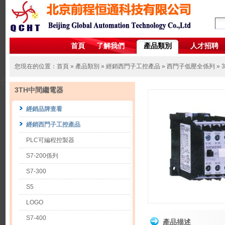
首頁
了解我們
產品類別
人才招聘
您現在的位置：
首頁
»
產品類別
»
經銷西門子工控產品
»
西門子低壓全係列
»
3TH中間繼電器
經銷品牌查看
經銷西門子工控產品
PLC可編程控製器
S7-200係列
S7-300
S5
LOGO
S7-400
產品描述