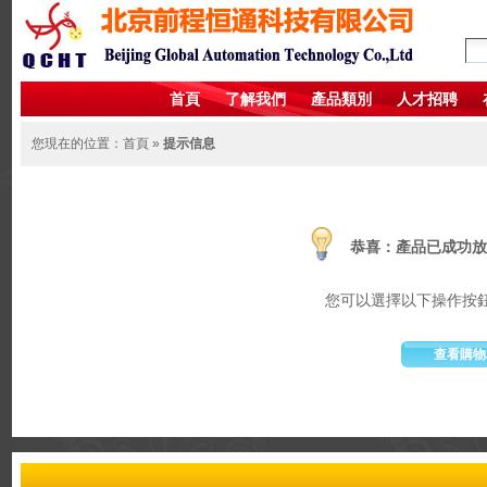
首頁
了解我們
產品類別
人才招聘
您現在的位置：首頁 »
提示信息
恭喜：產品已成功放
您可以選擇以下操作按