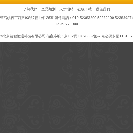
了解我們
產品類別
人才招聘
在線下載
聯係我們
93號7幢1層126室 聯係電話：010-52383299 52383100 52383987 52383
13269221900
 ©北京前程恒通科技有限公司 備案序號：
京ICP備11026852號-2
京公網安備1101150