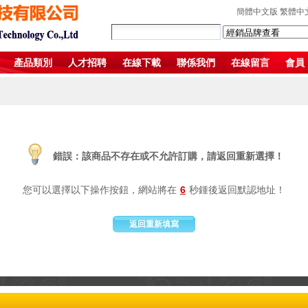
簡體中文版
繁體中
產品類別
人才招聘
在線下載
聯係我們
在線留言
會員
錯誤：該商品不存在或不允許訂購，請返回重新選擇！
您可以選擇以下操作按鈕，網站將在
6
秒鍾後返回默認地址！