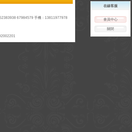
在線客服
938 67984579 手機：13811977978
會員中心
關閉
2002201