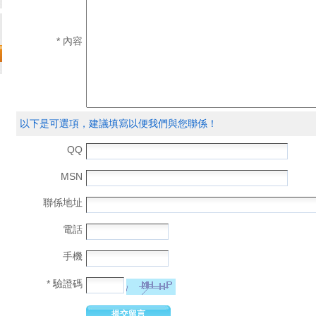
* 內容
以下是可選項，建議填寫以便我們與您聯係！
QQ
MSN
聯係地址
電話
手機
* 驗證碼