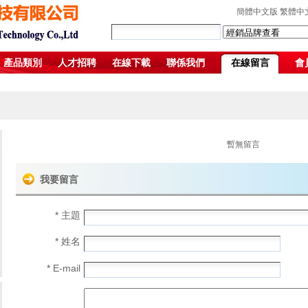
簡體中文版
繁體中
產品類別
人才招聘
在線下載
聯係我們
在線留言
會
暫無留言
我要留言
* 主題
* 姓名
* E-mail