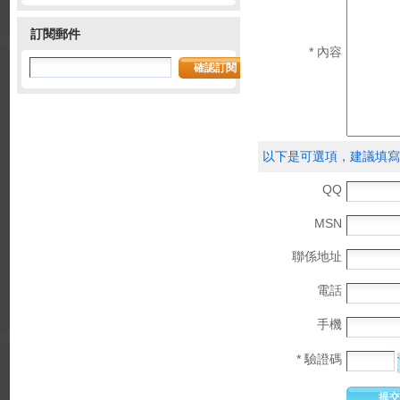
訂閱郵件
* 內容
以下是可選項，建議填寫
QQ
MSN
聯係地址
電話
手機
* 驗證碼