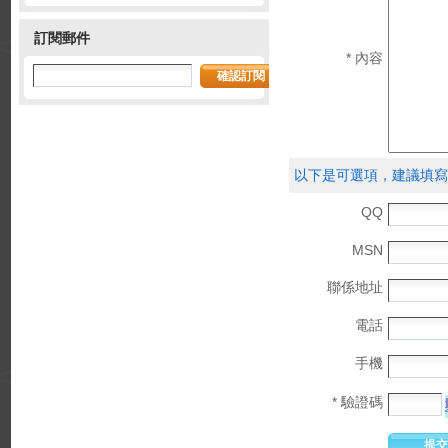
訂閱郵件
* 內容
以下是可選項，建議填寫
QQ
MSN
聯係地址
電話
手機
* 驗證碼