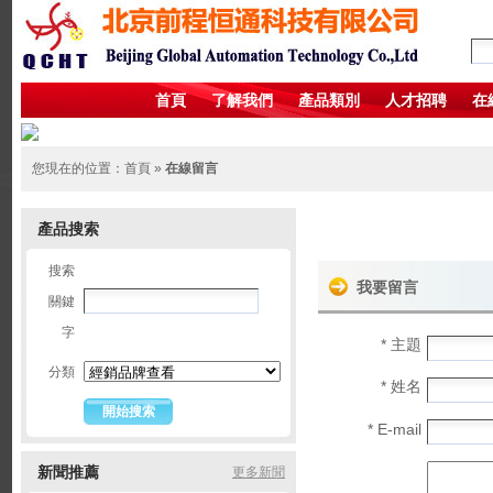
首頁
了解我們
產品類別
人才招聘
在
您現在的位置：
首頁
»
在線留言
產品搜索
搜索
我要留言
關鍵
字
* 主題
分類
* 姓名
* E-mail
新聞推薦
更多新聞